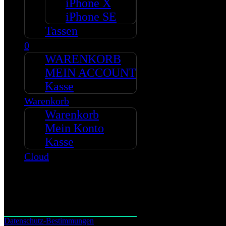
iPhone X
iPhone SE
Warenkorb
Wunschliste
Tassen
Kasse
0
Mein Account
WARENKORB
MEIN ACCOUNT
Kasse
Zeitleiste
Warenkorb
Beste Platzierung
Warenkorb
#6 Ampelmann
Mein Konto
#13 Crazy Pinguins
#48 CP -Summer Edition
Kasse
#52 CP -German Edition
Cloud
#77 LoveHearts
Unternehmen
Allgemeine Geschäftsbedingungen
Datenschutz-Bestimmungen