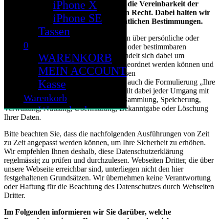
iPhone X
Ihrer personenbezogenen Daten und die Vereinbarkeit der
Datenverarbeitung mit dem geltenden Recht. Dabei halten wir
iPhone SE
uns an die geltenden datenschutzrechtlichen Bestimmungen.
Tassen
„Personendaten“ sind alle Einzelangaben über persönliche oder
0
sachliche Verhältnisse einer bestimmten oder bestimmbaren
WARENKORB
natürlichen Person. Das bedeutet, es handelt sich dabei um
Informationen, die Ihnen persönlich zugeordnet werden können und
MEIN ACCOUNT
etwas über Sie aussagen können. In diesen
Kasse
Datenschutzbestimmungen wird hierfür auch die Formulierung „Ihre
Daten“ verwendet. Als „Bearbeitung“ gilt dabei jeder Umgang mit
Warenkorb
Ihren Daten, so insbesondere auch die Sammlung, Speicherung,
Warenkorb
Verwaltung, Nutzung, Übermittlung, Bekanntgabe oder Löschung
Ihrer Daten.
Mein Konto
Bitte beachten Sie, dass die nachfolgenden Ausführungen von Zeit
Kasse
zu Zeit angepasst werden können, um Ihre Sicherheit zu erhöhen.
Cloud
Wir empfehlen Ihnen deshalb, diese Datenschutzerklärung
regelmässig zu prüfen und durchzulesen. Webseiten Dritter, die über
unsere Webseite erreichbar sind, unterliegen nicht den hier
festgehaltenen Grundsätzen. Wir übernehmen keine Verantwortung
oder Haftung für die Beachtung des Datenschutzes durch Webseiten
Dritter.
Im Folgenden informieren wir Sie darüber, welche