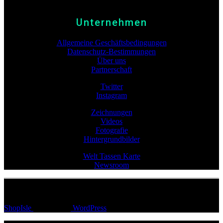
Unternehmen
Allgemeine Geschäftsbedingungen
Datenschutz-Bestimmungen
Über uns
Partnerschaft
Twitter
Instagram
Zeichnungen
Videos
Fotografie
Hintergrundbilder
Welt Tassen Karte
Newsroom
© AM Andre Martin GmbH
ShopIsle
powered by
WordPress