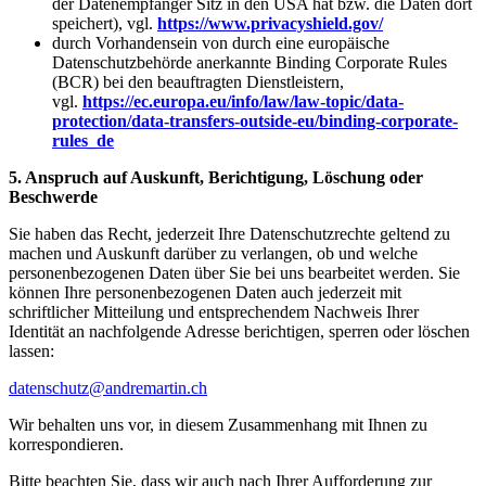
der Datenempfänger Sitz in den USA hat bzw. die Daten dort
speichert), vgl.
https://www.privacyshield.gov/
durch Vorhandensein von durch eine europäische
Datenschutzbehörde anerkannte Binding Corporate Rules
(BCR) bei den beauftragten Dienstleistern,
vgl.
https://ec.europa.eu/info/law/law-topic/data-
protection/data-transfers-outside-eu/binding-corporate-
rules_de
5. Anspruch auf Auskunft, Berichtigung, Löschung oder
Beschwerde
Sie haben das Recht, jederzeit Ihre Datenschutzrechte geltend zu
machen und Auskunft darüber zu verlangen, ob und welche
personenbezogenen Daten über Sie bei uns bearbeitet werden. Sie
können Ihre personenbezogenen Daten auch jederzeit mit
schriftlicher Mitteilung und entsprechendem Nachweis Ihrer
Identität an nachfolgende Adresse berichtigen, sperren oder löschen
lassen:
datenschutz@andremartin.ch
Wir behalten uns vor, in diesem Zusammenhang mit Ihnen zu
korrespondieren.
Bitte beachten Sie, dass wir auch nach Ihrer Aufforderung zur