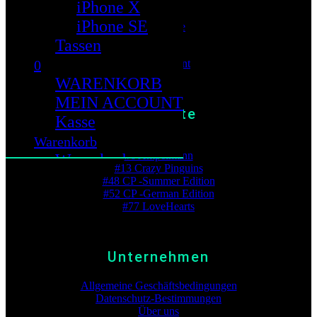
iPhone X
Warenkorb
iPhone SE
Wunschliste
Kasse
Tassen
0
Mein Account
WARENKORB
MEIN ACCOUNT
Zeitleiste
Kasse
Warenkorb
Beste Platzierung
#6 Ampelmann
Warenkorb
#13 Crazy Pinguins
Mein Konto
#48 CP -Summer Edition
#52 CP -German Edition
Kasse
#77 LoveHearts
Cloud
Unternehmen
Allgemeine Geschäftsbedingungen
Datenschutz-Bestimmungen
Über uns