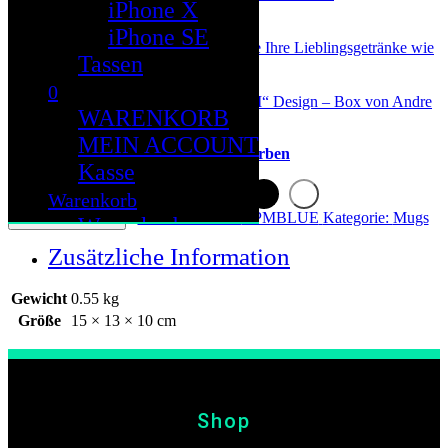
iPhone X
Mit Liebe gestaltet
Passt perfekt in die Hand
iPhone SE
Hochwertige Keramik-Tasse Für alle Ihre Lieblingsgetränke wie
Tassen
Kaffee und Tee
350 ml / 12 oz Tasse
0
Kommt mit einer hochwertigen „AM“ Design – Box von Andre
WARENKORB
Martin
MEIN ACCOUNT
Verfügbare Farben
Kasse
Warenkorb
Artikelnummer:
CPMBLUE
Kategorie:
Mugs
In den Warenkorb
Warenkorb
Mein Konto
Zusätzliche Information
Kasse
Gewicht
0.55 kg
Cloud
Größe
15 × 13 × 10 cm
Shop