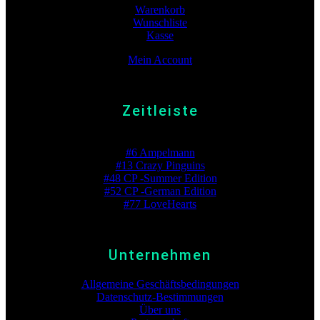
Warenkorb
Wunschliste
Kasse
Mein Account
Zeitleiste
Beste Platzierung
#6 Ampelmann
#13 Crazy Pinguins
#48 CP -Summer Edition
#52 CP -German Edition
#77 LoveHearts
Unternehmen
Allgemeine Geschäftsbedingungen
Datenschutz-Bestimmungen
Über uns