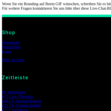
Wenn Sie ein Branding auf Ihrem GIF wünschen, schreiben Sie es bi
Für weitere Fragen kontaktieren Sie uns bitte über diese Live-Chat-Bl
Shop
Warenkorb
Wunschliste
Kasse
Mein Account
Zeitleiste
Beste Platzierung
#6 Ampelmann
#13 Crazy Pinguins
#48 CP -Summer Edition
#52 CP -German Edition
#77 LoveHearts