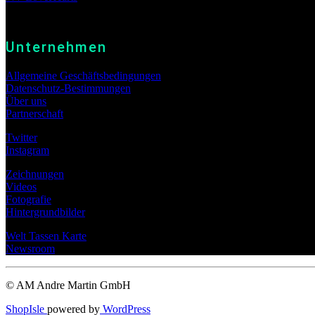
Unternehmen
Allgemeine Geschäftsbedingungen
Datenschutz-Bestimmungen
Über uns
Partnerschaft
Twitter
Instagram
Zeichnungen
Videos
Fotografie
Hintergrundbilder
Welt Tassen Karte
Newsroom
© AM Andre Martin GmbH
ShopIsle
powered by
WordPress