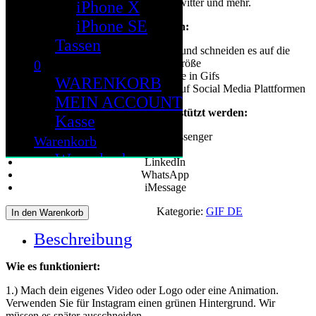
Messenger, WhatsApp, Twitter und mehr.
iPhone X
iPhone SE
Was wir tun:
Tassen
Wir bearbeiten Ihr Video / Bild und schneiden es auf die
0
benötigte Größe
Konvertieren Sie in Gifs
WARENKORB
Laden Sie hoch und verteilen Sie auf Social Media Plattformen
MEIN ACCOUNT
Social Media, die unterstützt werden:
Kasse
Facebook Messenger
Warenkorb
Twitter
Warenkorb
LinkedIn
WhatsApp
Mein Konto
iMessage
Kasse
Kategorie:
GIF DE
In den Warenkorb
Cloud
Beschreibung
Wie es funktioniert:
1.) Mach dein eigenes Video oder Logo oder eine Animation.
Verwenden Sie für Instagram einen grünen Hintergrund. Wir
müssen es später ausschneiden.