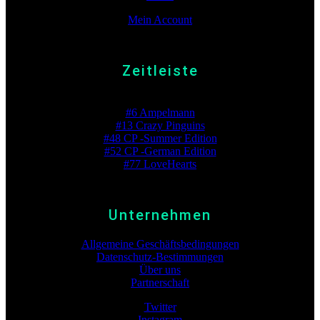
Mein Account
Zeitleiste
Beste Platzierung
#6 Ampelmann
#13 Crazy Pinguins
#48 CP -Summer Edition
#52 CP -German Edition
#77 LoveHearts
Unternehmen
Allgemeine Geschäftsbedingungen
Datenschutz-Bestimmungen
Über uns
Partnerschaft
Twitter
Instagram