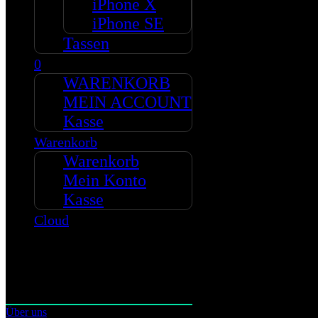
iPhone X
Warenkorb
iPhone SE
Wunschliste
Kasse
Tassen
0
Mein Account
WARENKORB
MEIN ACCOUNT
Zeitleiste
Kasse
Warenkorb
Beste Platzierung
#6 Ampelmann
Warenkorb
#13 Crazy Pinguins
Mein Konto
#48 CP -Summer Edition
#52 CP -German Edition
Kasse
#77 LoveHearts
Cloud
Unternehmen
Allgemeine Geschäftsbedingungen
Datenschutz-Bestimmungen
Über uns