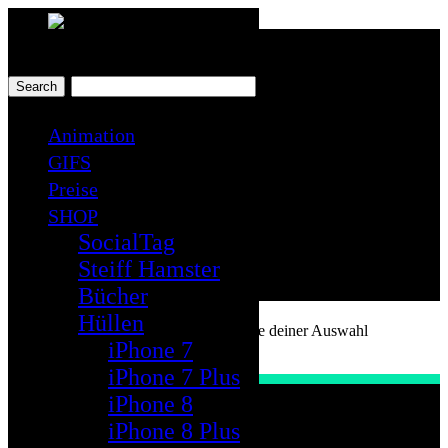
Toggle
navigation
Animation
GIFS
iPhone 7ケース
Preise
SHOP
SocialTag
Steiff Hamster
Bücher
Hüllen
Es wurden keine Produkte gefunden, die deiner Auswahl
iPhone 7
entsprechen.
iPhone 7 Plus
iPhone 8
iPhone 8 Plus
Shop