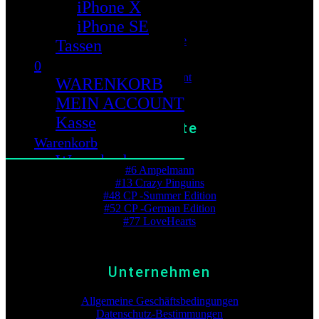
iPhone X
iPhone SE
Warenkorb
Wunschliste
Tassen
Kasse
0
Mein Account
WARENKORB
MEIN ACCOUNT
Kasse
Zeitleiste
Warenkorb
Beste Platzierung
Warenkorb
#6 Ampelmann
Mein Konto
#13 Crazy Pinguins
#48 CP -Summer Edition
Kasse
#52 CP -German Edition
Cloud
#77 LoveHearts
Unternehmen
Allgemeine Geschäftsbedingungen
Datenschutz-Bestimmungen