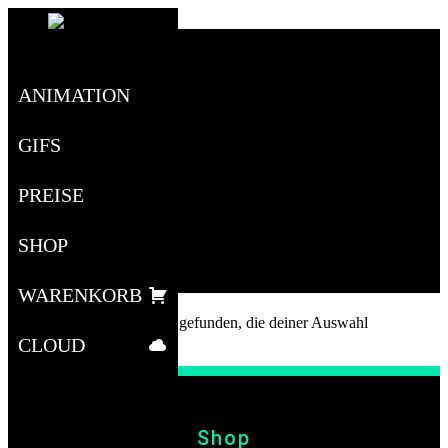
Toggle
navigation
ANIMATION
GIFS
GIF PL
PREISE
SHOP
WARENKORB
Es wurden keine Produkte gefunden, die deiner Auswahl
entsprechen.
CLOUD
Shop