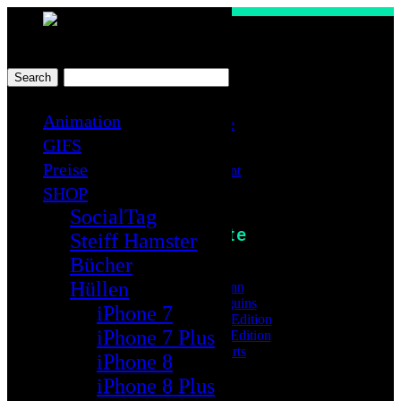
Toggle
navigation
Shop
Warenkorb
Animation
Wunschliste
Kasse
GIFS
Preise
Mein Account
SHOP
SocialTag
Zeitleiste
Steiff Hamster
Bücher
Beste Platzierung
Hüllen
#6 Ampelmann
#13 Crazy Pinguins
iPhone 7
#48 CP -Summer Edition
iPhone 7 Plus
#52 CP -German Edition
#77 LoveHearts
iPhone 8
iPhone 8 Plus