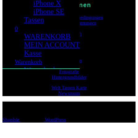
iPhone X
Unternehmen
iPhone SE
Allgemeine Geschäftsbedingungen
Tassen
Datenschutz-Bestimmungen
0
Über uns
Partnerschaft
WARENKORB
MEIN ACCOUNT
Twitter
Instagram
Kasse
Zeichnungen
Warenkorb
Videos
Warenkorb
Fotografie
Mein Konto
Hintergrundbilder
Kasse
Welt Tassen Karte
Newsroom
Cloud
© AM Andre Martin GmbH
ShopIsle
powered by
WordPress